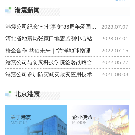
术系统和振动测量有关的技术系统的研发、生产、
港震新闻
销售、集成和推广，为各行业提供地震观测和振动
测量的相关产品、技术和解决方案。北京港震科技
港震公司纪念“七七事变”86周年爱国主义教育活动
2023.07.07
股份有限公司，其历史可以追溯至1993年成立的...
河北省地震局张家口地震监测中心站、防灾科技学院考察沽源九连城可控震源基地
2023.07.01
校企合作·共创未来｜“海洋地球物理观测站”揭牌成立
2022.07.15
港震公司与防灾科技学院签署战略合作框架协议
2022.05.27
港震公司参加防灾减灾救灾应用技术成果暨新唐山45周年成就展
2021.08.03
北京港震